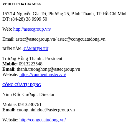
VPĐD TP Hồ Chí Minh
157/14 Nguyễn Gia Trí, Phường 25, Bình Thạnh, TP Hồ Chí Minh
ĐT: (84-28) 38 9999 50
Web:
http://astecgroup.vn/
Email: astec@astecgroup.vn/ astec@congcuatudong.vn
BIẾN TẦN -
CÂN ĐIỆN TỬ
Trương Hồng Thanh - President
Mobile:
0913223548
Email:
thanh.truonghong@astecgroup.vn
Website:
https://candientuastec.vn/
CỔNG CỬA TỰ ĐỘNG
Ninh Đức Cường - Director
Mobile: 0913230761
Email:
cuong.ninhduc@astecgroup.vn
Website:
http://congcuatudong.vn/