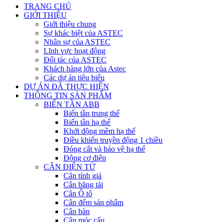
TRANG CHỦ
GIỚI THIỆU
Giới thiệu chung
Sự khác biệt của ASTEC
Nhân sự của ASTEC
Lĩnh vực hoạt động
Đối tác của ASTEC
Khách hàng lớn của Astec
Các dự án tiêu biểu
DỰ ÁN ĐÃ THỰC HIỆN
THÔNG TIN SẢN PHẨM
BIẾN TẦN ABB
Biến tần trung thế
Biến tần hạ thế
Khởi động mềm hạ thế
Điều khiển truyền động 1 chiều
Đóng cắt và bảo vệ hạ thế
Động cơ điện
CÂN ĐIỆN TỬ
Cân tính giá
Cân băng tải
Cân Ô tô
Cân đếm sản phẩm
Cân bàn
Cân móc cẩu