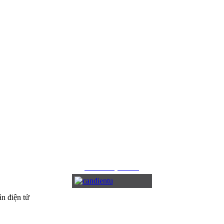
CÂN ĐIỆN TỬ
n điện tử