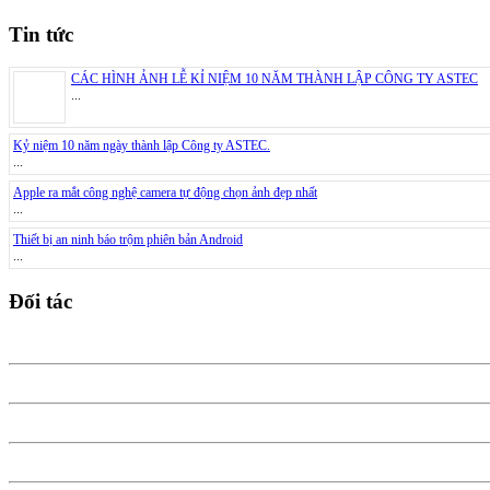
Tin tức
CÁC HÌNH ẢNH LỄ KỈ NIỆM 10 NĂM THÀNH LẬP CÔNG TY ASTEC
...
Kỷ niệm 10 năm ngày thành lập Công ty ASTEC.
...
Apple ra mắt công nghệ camera tự động chọn ảnh đẹp nhất
...
Thiết bị an ninh báo trộm phiên bản Android
...
Đối tác