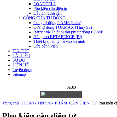
LOADCELL
Phụ kiện cân điện tử
Đầu chỉ định cân
CỔNG CỬA TỰ ĐỘNG
Cổng tự động CAME (Italia)
Cửa tự động TORMAX (Thụy Sỹ)
Barrier và Thiết bị thu phí tự động CAME
Hàng rào BETAFENCE (Bỉ)
Thiết bị quản lý lối vào an ninh
Cửa bệnh viện
TIN TỨC
TÀI LIỆU
SƠ ĐỒ
LIÊN HỆ
Tuyển dụng
Sitemap
BIẾN
TẦN
ABB
Trang chủ
THÔNG TIN SẢN PHẨM
CÂN ĐIỆN TỬ
Phụ kiện câ
Phụ kiện cân điện tử