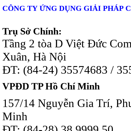
CÔNG TY ỨNG DỤNG GIẢI PHÁP 
Trụ Sở Chính:
Tầng 2 tòa D Việt Đức Co
Xuân, Hà Nội
ĐT: (84-24) 35574683 / 3
VPĐD TP Hồ Chí Minh
157/14 Nguyễn Gia Trí, Phư
Minh
ĐT: (84-28) 38 9999 50