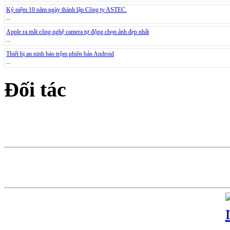
Kỷ niệm 10 năm ngày thành lập Công ty ASTEC.
...
Apple ra mắt công nghệ camera tự động chọn ảnh đẹp nhất
...
Thiết bị an ninh báo trộm phiên bản Android
...
Đối tác