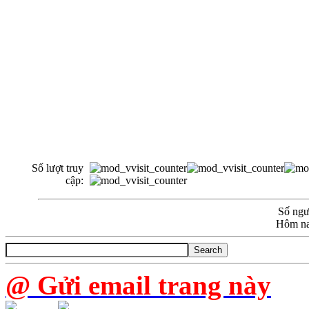
Số lượt truy
cập:
Số ngườ
Hôm na
@ Gửi email trang này