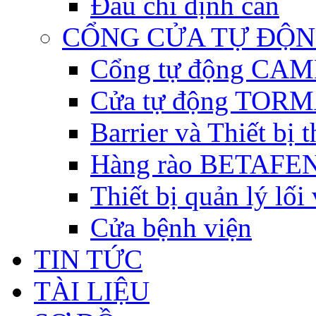
Đầu chỉ định cân
CỔNG CỬA TỰ ĐỘ
Cổng tự động CAME 
Cửa tự động TORM
Barrier và Thiết bị
Hàng rào BETAFEN
Thiết bị quản lý lối
Cửa bệnh viện
TIN TỨC
TÀI LIỆU