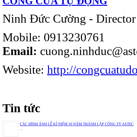
CỔNG CỬA TỰ ĐỘNG
Ninh Đức Cường - Director
Mobile: 0913230761
Email:
cuong.ninhduc@ast
Website:
http://congcuatud
Tin tức
CÁC HÌNH ẢNH LỄ KỈ NIỆM 10 NĂM THÀNH LẬP CÔNG TY ASTEC
...