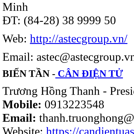
Minh
ĐT: (84-28) 38 9999 50
Web:
http://astecgroup.vn/
Email: astec@astecgroup.
BIẾN TẦN -
CÂN ĐIỆN TỬ
Trương Hồng Thanh - Presi
Mobile:
0913223548
Email:
thanh.truonghong@
Website:
https://candientuas