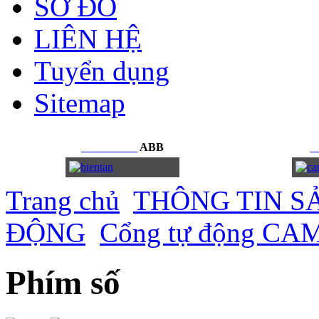
SƠ ĐỒ
LIÊN HỆ
Tuyển dụng
Sitemap
BIẾN
TẦN
ABB
C
Trang chủ
THÔNG TIN S
ĐỘNG
Cổng tự động CAME
Phím số