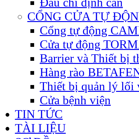
Đầu chỉ định cân
CỔNG CỬA TỰ ĐỘ
Cổng tự động CAME 
Cửa tự động TORM
Barrier và Thiết bị
Hàng rào BETAFEN
Thiết bị quản lý lối
Cửa bệnh viện
TIN TỨC
TÀI LIỆU