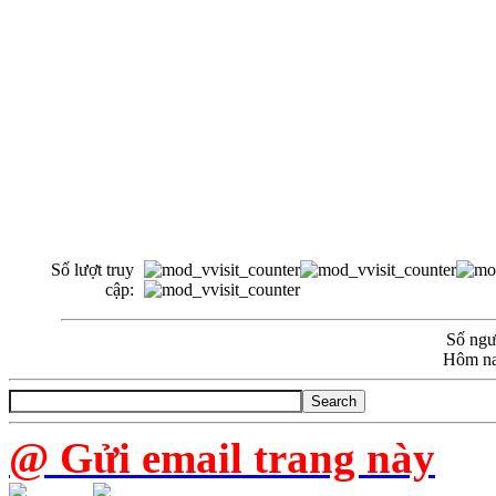
Số lượt truy
cập:
Số ngườ
Hôm na
@ Gửi email trang này