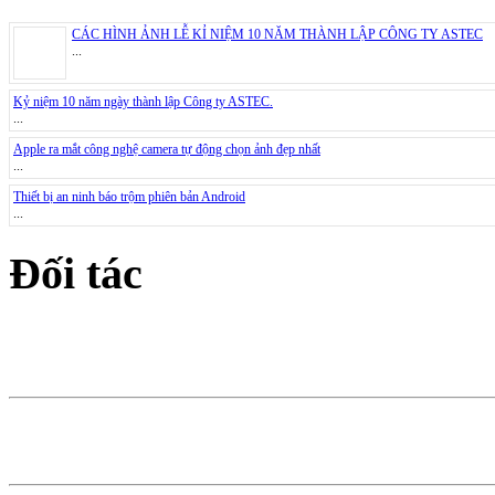
CÁC HÌNH ẢNH LỄ KỈ NIỆM 10 NĂM THÀNH LẬP CÔNG TY ASTEC
...
Kỷ niệm 10 năm ngày thành lập Công ty ASTEC.
...
Apple ra mắt công nghệ camera tự động chọn ảnh đẹp nhất
...
Thiết bị an ninh báo trộm phiên bản Android
...
Đối tác