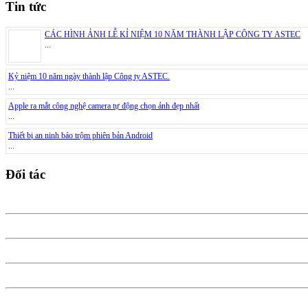
Tin tức
CÁC HÌNH ẢNH LỄ KỈ NIỆM 10 NĂM THÀNH LẬP CÔNG TY ASTEC
...
Kỷ niệm 10 năm ngày thành lập Công ty ASTEC.
...
Apple ra mắt công nghệ camera tự động chọn ảnh đẹp nhất
...
Thiết bị an ninh báo trộm phiên bản Android
...
Đối tác