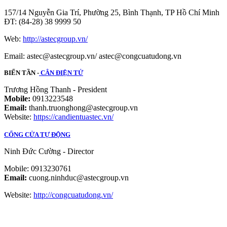
157/14 Nguyễn Gia Trí, Phường 25, Bình Thạnh, TP Hồ Chí Minh
ĐT: (84-28) 38 9999 50
Web:
http://astecgroup.vn/
Email: astec@astecgroup.vn/ astec@congcuatudong.vn
BIẾN TẦN -
CÂN ĐIỆN TỬ
Trương Hồng Thanh - President
Mobile:
0913223548
Email:
thanh.truonghong@astecgroup.vn
Website:
https://candientuastec.vn/
CỔNG CỬA TỰ ĐỘNG
Ninh Đức Cường - Director
Mobile: 0913230761
Email:
cuong.ninhduc@astecgroup.vn
Website:
http://congcuatudong.vn/