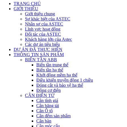
TRANG CHỦ
GIỚI THIỆU
Giới thiệu chung
Sự khác biệt của ASTEC
Nhân sự của ASTEC
Lĩnh vực hoạt động
Đối tác của ASTEC
Khách hàng lớn của Astec
Các dự án tiêu biểu
DỰ ÁN ĐÃ THỰC HIỆN
THÔNG TIN SẢN PHẨM
BIẾN TẦN ABB
Biến tần trung thế
Biến tần hạ thế
Khởi động mềm hạ thế
Điều khiển truyền động 1 chiều
Đóng cắt và bảo vệ hạ thế
Động cơ điện
CÂN ĐIỆN TỬ
Cân tính giá
Cân băng tải
Cân Ô tô
Cân đếm sản phẩm
Cân bàn
Cân móc cẩu