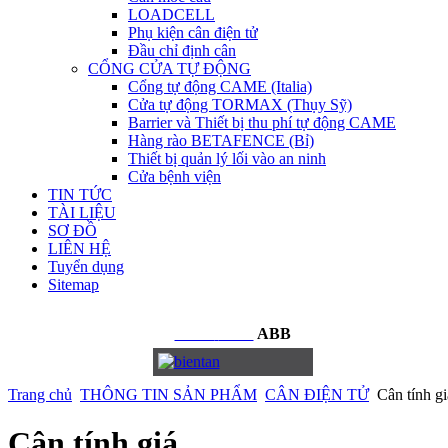
LOADCELL
Phụ kiện cân điện tử
Đầu chỉ định cân
CỔNG CỬA TỰ ĐỘNG
Cổng tự động CAME (Italia)
Cửa tự động TORMAX (Thụy Sỹ)
Barrier và Thiết bị thu phí tự động CAME
Hàng rào BETAFENCE (Bỉ)
Thiết bị quản lý lối vào an ninh
Cửa bệnh viện
TIN TỨC
TÀI LIỆU
SƠ ĐỒ
LIÊN HỆ
Tuyển dụng
Sitemap
BIẾN
TẦN
ABB
Trang chủ
THÔNG TIN SẢN PHẨM
CÂN ĐIỆN TỬ
Cân tính gi
Cân tính giá