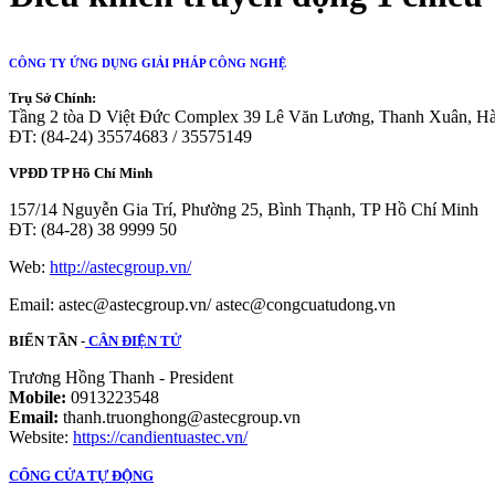
CÔNG TY ỨNG DỤNG GIẢI PHÁP CÔNG NGHỆ
Trụ Sở Chính:
Tầng 2 tòa D Việt Đức Complex 39 Lê Văn Lương, Thanh Xuân, H
ĐT: (84-24) 35574683 / 35575149
VPĐD TP Hồ Chí Minh
157/14 Nguyễn Gia Trí, Phường 25, Bình Thạnh, TP Hồ Chí Minh
ĐT: (84-28) 38 9999 50
Web:
http://astecgroup.vn/
Email: astec@astecgroup.vn/ astec@congcuatudong.vn
BIẾN TẦN -
CÂN ĐIỆN TỬ
Trương Hồng Thanh - President
Mobile:
0913223548
Email:
thanh.truonghong@astecgroup.vn
Website:
https://candientuastec.vn/
CỔNG CỬA TỰ ĐỘNG