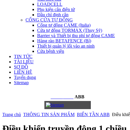
LOADCELL
Phụ kiện cân điện tử
Đầu chỉ định cân
CỔNG CỬA TỰ ĐỘNG
Cổng tự động CAME (Italia)
Cửa tự động TORMAX (Thụy Sỹ)
Barrier và Thiết bị thu phí tự động CAME
Hàng rào BETAFENCE (Bỉ)
Thiết bị quản lý lối vào an ninh
Cửa bệnh viện
TIN TỨC
TÀI LIỆU
SƠ ĐỒ
LIÊN HỆ
Tuyển dụng
Sitemap
BIẾN
TẦN
ABB
Trang chủ
THÔNG TIN SẢN PHẨM
BIẾN TẦN ABB
Điều khiể
Điều khiển truyền động 1 chiều