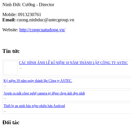
Ninh Đức Cường - Director
Mobile: 0913230761
Email:
cuong.ninhduc@astecgroup.vn
Website:
http://congcuatudong.vn/
Tin tức
CÁC HÌNH ẢNH LỄ KỈ NIỆM 10 NĂM THÀNH LẬP CÔNG TY ASTEC
...
Kỷ niệm 10 năm ngày thành lập Công ty ASTEC.
...
Apple ra mắt công nghệ camera tự động chọn ảnh đẹp nhất
...
Thiết bị an ninh báo trộm phiên bản Android
...
Đối tác