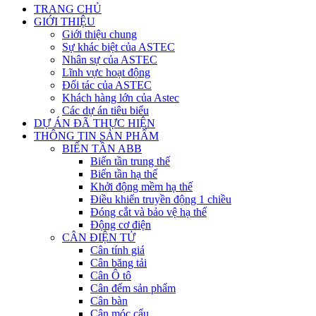
TRANG CHỦ
GIỚI THIỆU
Giới thiệu chung
Sự khác biệt của ASTEC
Nhân sự của ASTEC
Lĩnh vực hoạt động
Đối tác của ASTEC
Khách hàng lớn của Astec
Các dự án tiêu biểu
DỰ ÁN ĐÃ THỰC HIỆN
THÔNG TIN SẢN PHẨM
BIẾN TẦN ABB
Biến tần trung thế
Biến tần hạ thế
Khởi động mềm hạ thế
Điều khiển truyền động 1 chiều
Đóng cắt và bảo vệ hạ thế
Động cơ điện
CÂN ĐIỆN TỬ
Cân tính giá
Cân băng tải
Cân Ô tô
Cân đếm sản phẩm
Cân bàn
Cân móc cẩu