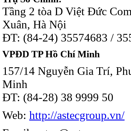
Tầng 2 tòa D Việt Đức Co
Xuân, Hà Nội
ĐT: (84-24) 35574683 / 3
VPĐD TP Hồ Chí Minh
157/14 Nguyễn Gia Trí, Phư
Minh
ĐT: (84-28) 38 9999 50
Web:
http://astecgroup.vn/