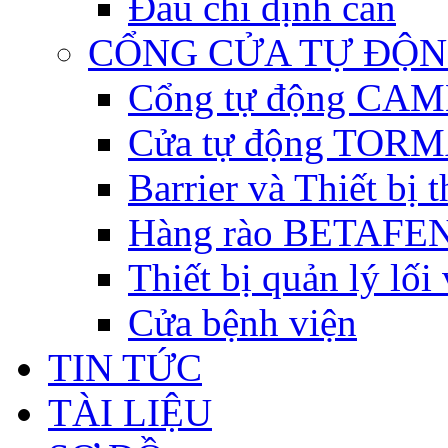
Đầu chỉ định cân
CỔNG CỬA TỰ ĐỘ
Cổng tự động CAME 
Cửa tự động TORM
Barrier và Thiết bị
Hàng rào BETAFEN
Thiết bị quản lý lối
Cửa bệnh viện
TIN TỨC
TÀI LIỆU