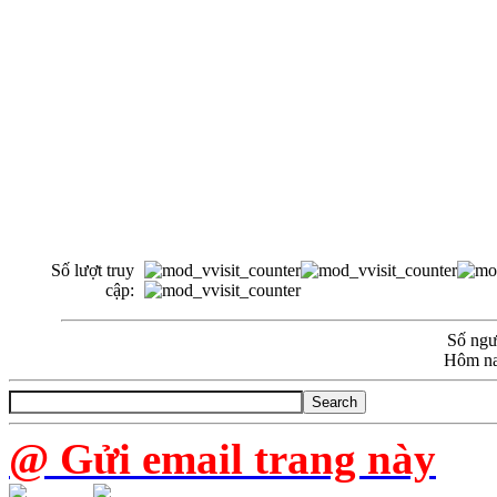
Số lượt truy
cập:
Số ngườ
Hôm na
@ Gửi email trang này