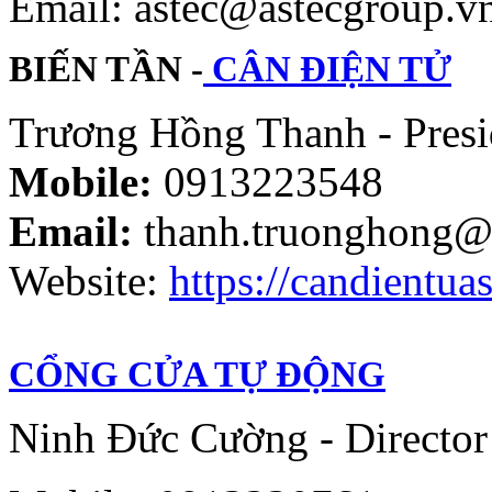
Email: astec@astecgroup.
BIẾN TẦN -
CÂN ĐIỆN TỬ
Trương Hồng Thanh - Presi
Mobile:
0913223548
Email:
thanh.truonghong@
Website:
https://candientuas
CỔNG CỬA TỰ ĐỘNG
Ninh Đức Cường - Director