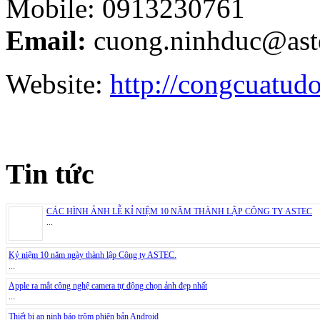
Mobile: 0913230761
Email:
cuong.ninhduc@ast
Website:
http://congcuatud
Tin tức
CÁC HÌNH ẢNH LỄ KỈ NIỆM 10 NĂM THÀNH LẬP CÔNG TY ASTEC
...
Kỷ niệm 10 năm ngày thành lập Công ty ASTEC.
...
Apple ra mắt công nghệ camera tự động chọn ảnh đẹp nhất
...
Thiết bị an ninh báo trộm phiên bản Android