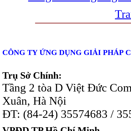
Tra
CÔNG TY ỨNG DỤNG GIẢI PHÁP 
Trụ Sở Chính:
Tầng 2 tòa D Việt Đức Co
Xuân, Hà Nội
ĐT: (84-24) 35574683 / 3
VPĐD TP Hồ Chí Minh