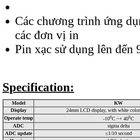
Các chương trình ứng dụn
các đơn vị in
Pin xạc sử dụng lên đến 
Specification:
Model
KW
Display
24mm LCD display, with white colo
0
0
Operate temp
-10
C ~+ 40
C
ADC
sigma delta
ADC update
≤1/10 second