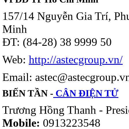
157/14 Nguyễn Gia Trí, Phư
Minh
ĐT: (84-28) 38 9999 50
Web:
http://astecgroup.vn/
Email: astec@astecgroup.
BIẾN TẦN -
CÂN ĐIỆN TỬ
Trương Hồng Thanh - Presi
Mobile:
0913223548