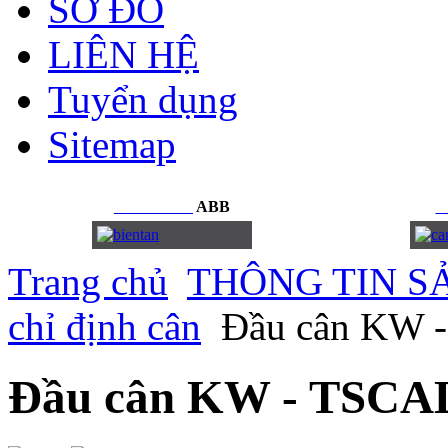
SƠ ĐỒ
LIÊN HỆ
Tuyển dụng
Sitemap
BIẾN
TẦN
ABB
C
Trang chủ
THÔNG TIN S
chỉ định cân
Đầu cân KW 
Đầu cân KW - TSCA