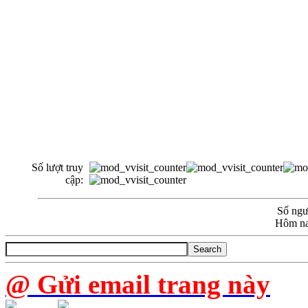
Số lượt truy
cập:
Số ngườ
Hôm na
@ Gửi email trang này