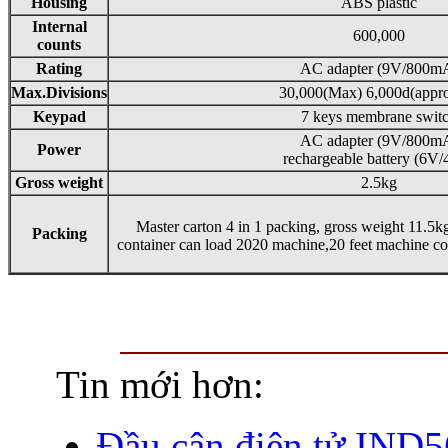
Housing
ABS plastic
Internal
600,000
counts
Rating
AC adapter (9V/800m
Max.Divisions
30,000(Max) 6,000d(appr
Keypad
7 keys membrane swit
AC adapter (9V/800m
Power
rechargeable battery (6V
Gross weight
2.5kg
Master carton 4 in 1 packing, gross weight 11.5
Packing
container can load 2020 machine,20 feet machine c
Tin mới hơn:
Đầu cân điện tử IN