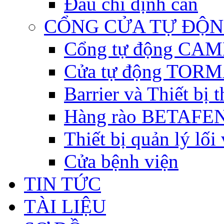
Đầu chỉ định cân
CỔNG CỬA TỰ ĐỘ
Cổng tự động CAME 
Cửa tự động TORM
Barrier và Thiết bị
Hàng rào BETAFEN
Thiết bị quản lý lối
Cửa bệnh viện
TIN TỨC
TÀI LIỆU