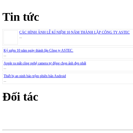
Tin tức
CÁC HÌNH ẢNH LỄ KỈ NIỆM 10 NĂM THÀNH LẬP CÔNG TY ASTEC
...
Kỷ niệm 10 năm ngày thành lập Công ty ASTEC.
...
Apple ra mắt công nghệ camera tự động chọn ảnh đẹp nhất
...
Thiết bị an ninh báo trộm phiên bản Android
...
Đối tác