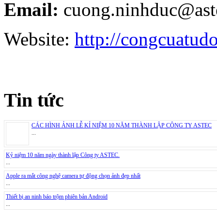
Email:
cuong.ninhduc@ast
Website:
http://congcuatud
Tin tức
CÁC HÌNH ẢNH LỄ KỈ NIỆM 10 NĂM THÀNH LẬP CÔNG TY ASTEC
...
Kỷ niệm 10 năm ngày thành lập Công ty ASTEC.
...
Apple ra mắt công nghệ camera tự động chọn ảnh đẹp nhất
...
Thiết bị an ninh báo trộm phiên bản Android
...