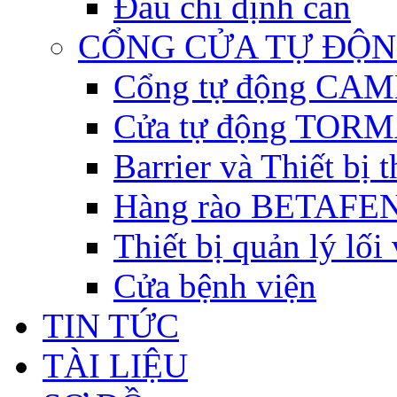
Đầu chỉ định cân
CỔNG CỬA TỰ ĐỘ
Cổng tự động CAME 
Cửa tự động TORM
Barrier và Thiết bị
Hàng rào BETAFEN
Thiết bị quản lý lối
Cửa bệnh viện
TIN TỨC
TÀI LIỆU