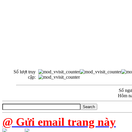
Số lượt truy
cập:
Số ngườ
Hôm na
@ Gửi email trang này