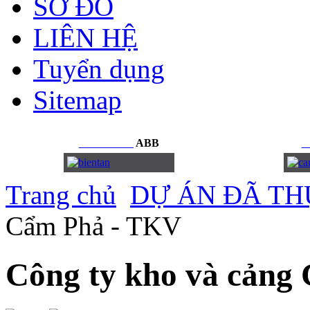
SƠ ĐỒ
LIÊN HỆ
Tuyển dụng
Sitemap
BIẾN
TẦN
ABB
C
Trang chủ
DỰ ÁN ĐÃ TH
Cẩm Phả - TKV
Công ty kho và cảng