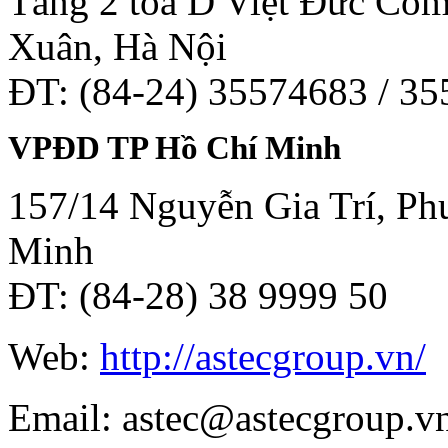
Tầng 2 tòa D Việt Đức Co
Xuân, Hà Nội
ĐT: (84-24) 35574683 / 3
VPĐD TP Hồ Chí Minh
157/14 Nguyễn Gia Trí, Phư
Minh
ĐT: (84-28) 38 9999 50
Web:
http://astecgroup.vn/
Email: astec@astecgroup.